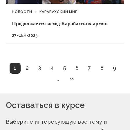
НОВОСТИ
КАРАБАХСКИЙ МИР
Продолжается исход Карабахских армян
27-СЕН-2023
Нумерация
Текущая
Страница
Страница
Страница
Страница
Страница
Страница
Страница
Стран
1
2
3
4
5
6
7
8
9
страница
страниц
Следующая
…
››
страница
Оставаться в курсе
Выберите интересующую вас тему и