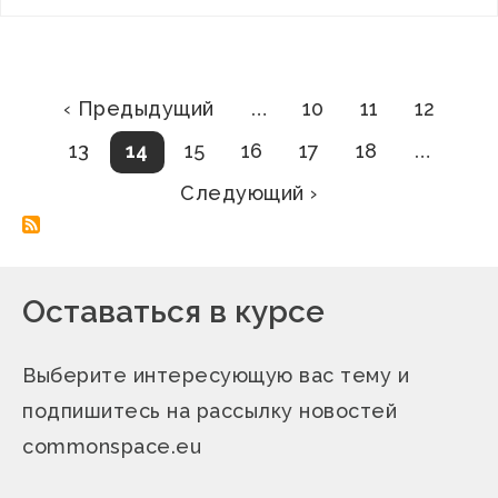
Нумерация
Предыдущая
Страница
Страница
Страни
‹ Предыдущий
…
10
11
12
страница
страниц
Страница
Текущая
Страница
Страница
Страница
Страница
13
14
15
16
17
18
…
страница
Следующая
Следующий ›
страница
Оставаться в курсе
Выберите интересующую вас тему и
подпишитесь на рассылку новостей
commonspace.eu