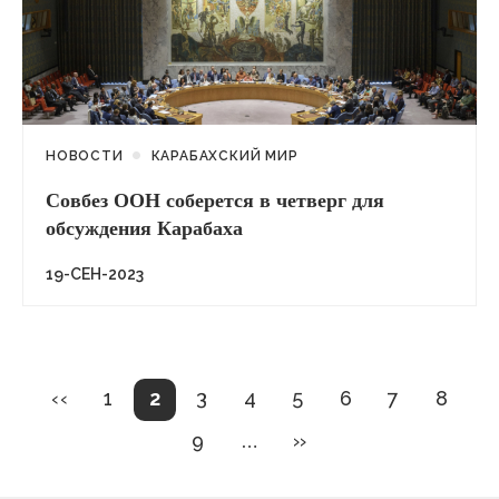
НОВОСТИ
КАРАБАХСКИЙ МИР
Совбез ООН соберется в четверг для
обсуждения Карабаха
19-СЕН-2023
Нумерация
Предыдущая
Страница
Текущая
Страница
Страница
Страница
Страница
Страница
Стран
‹‹
1
2
3
4
5
6
7
8
страница
страница
страниц
Страница
Следующая
9
…
››
страница