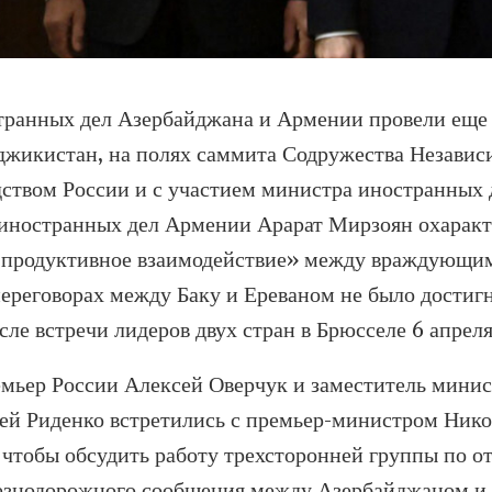
транных дел Азербайджана и Армении провели еще
аджикистан, на полях саммита Содружества Незави
дством России и с участием министра иностранных 
 иностранных дел Армении Арарат Мирзоян охаракт
 «продуктивное взаимодействие» между враждующи
ереговорах между Баку и Ереваном не было достиг
сле встречи лидеров двух стран в Брюсселе 6 апреля
емьер России Алексей Оверчук и заместитель минис
ей Риденко встретились с премьер-министром Ник
 чтобы обсудить работу трехсторонней группы по 
езнодорожного сообщения между Азербайджаном и