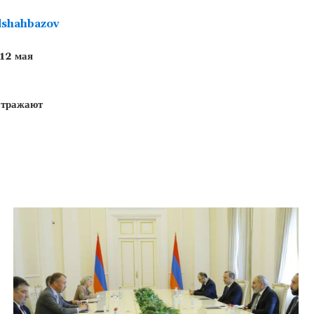
shahbazov
12 мая
отражают