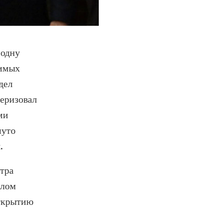
 одну
симых
дел
еризовал
ми
нуто
.
тра
олом
открытию