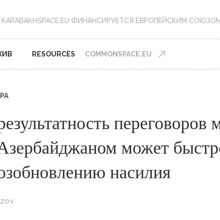
KARABAKHSPACE.EU ФИНАНСИРУЕТСЯ ЕВРОПЕЙСКИМ CОЮЗО
ХИВ
RESOURCES
COMMONSPACE.EU
РА
результатность переговоров 
Азербайджаном может быстр
возобновлению насилия
AZOV