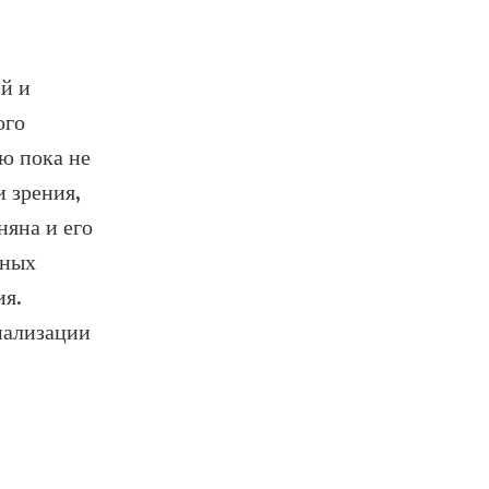
й и
ого
ю пока не
 зрения,
яна и его
ьных
ия.
мализации