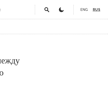
ENG
RUS
М
между
о