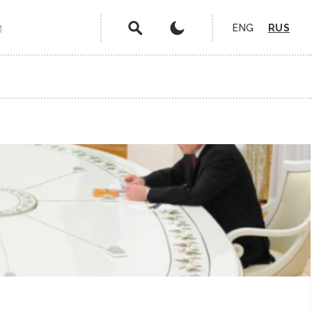
ENG
RUS
М