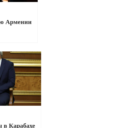
ию Армении
 в Карабахе