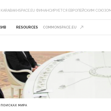
KARABAKHSPACE.EU ФИНАНСИРУЕТСЯ ЕВРОПЕЙСКИМ CОЮЗО
ХИВ
RESOURCES
COMMONSPACE.EU
 ПОИСКАХ МИРА